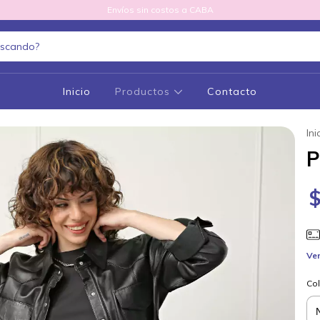
Envíos sin costos a CABA
Inicio
Productos
Contacto
Ini
P
Ver
Col