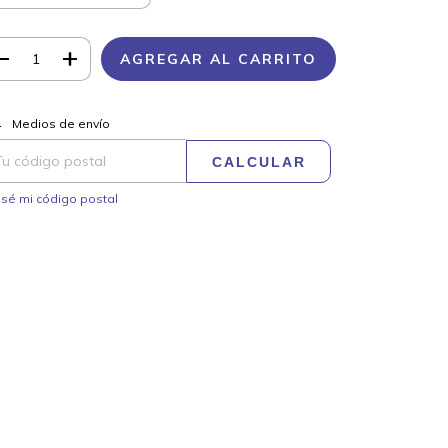
CAMBIAR CP
regas para el CP:
Medios de envío
CALCULAR
sé mi código postal